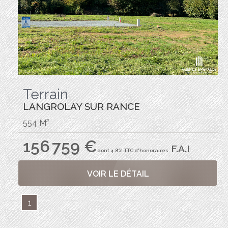
Terrain
LANGROLAY SUR RANCE
554 M²
156 759 €
F.A.I
dont 4.8% TTC d'honoraires
VOIR LE DÉTAIL
1