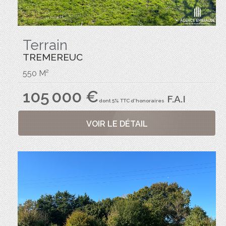
Terrain
TREMEREUC
550 M²
105 000 €
F.A.I
dont 5% TTC d'honoraires
VOIR LE DÉTAIL