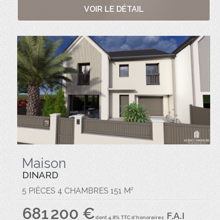
VOIR LE DÉTAIL
Maison
DINARD
5 PIÈCES 4 CHAMBRES 151 M²
681 200 €
F.A.I
dont 4.8% TTC d'honoraires