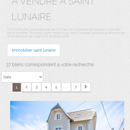
A VENDRE À SAINT
LUNAIRE
Sur notre site consultez les annonces immobilière de Maison à vendre
saint lunaire. Trouvez votre Maison sur saint lunaire grâce aux annonces
immobilières de AGENCE EMERAUDE.
Immobilier saint lunaire
37 biens correspondent à votre recherche
2
3
4
5
...
7
1