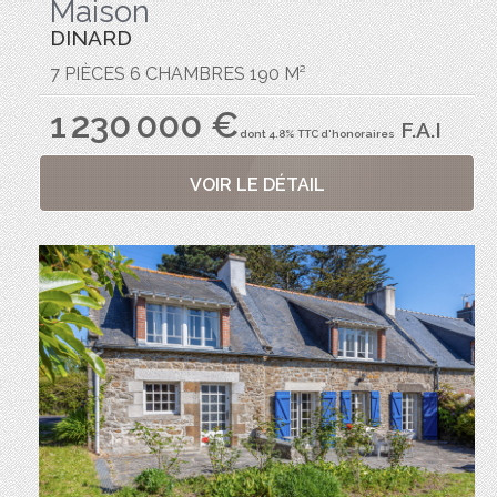
Maison
DINARD
7 PIÈCES 6 CHAMBRES 190 M²
1 230 000 €
F.A.I
dont 4.8% TTC d'honoraires
VOIR LE DÉTAIL