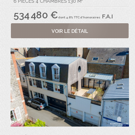
6 PIÈCES 4 CHAMBRES 130 M²
534 480 €
F.A.I
dont 4.8% TTC d'honoraires
VOIR LE DÉTAIL