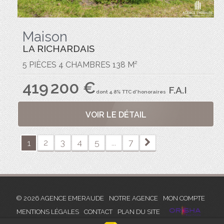
Maison
LA RICHARDAIS
5 PIÈCES 4 CHAMBRES 138 M²
419 200 €
F.A.I
dont 4.8% TTC d'honoraires
VOIR LE DÉTAIL
2
3
4
5
...
7
1
© 2026 AGENCE EMERAUDE
NOTRE AGENCE
MON COMPTE
MENTIONS LÉGALES
CONTACT
PLAN DU SITE