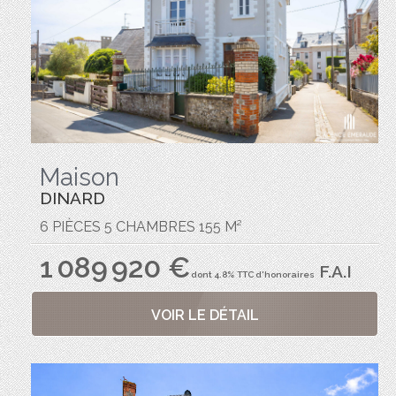
Maison
DINARD
6 PIÈCES 5 CHAMBRES 155 M²
1 089 920 €
F.A.I
dont 4.8% TTC d'honoraires
VOIR LE DÉTAIL