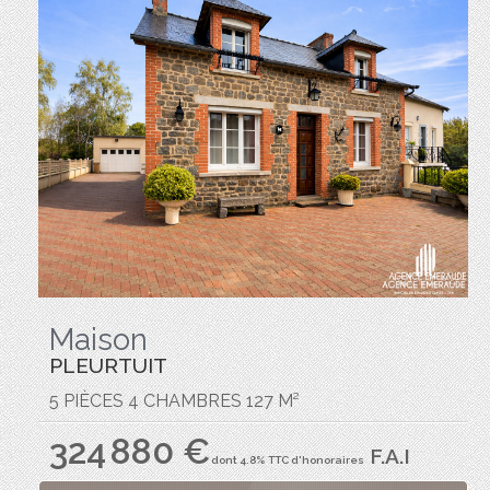
Maison
PLEURTUIT
5 PIÈCES 4 CHAMBRES 127 M²
324 880 €
F.A.I
dont 4.8% TTC d'honoraires