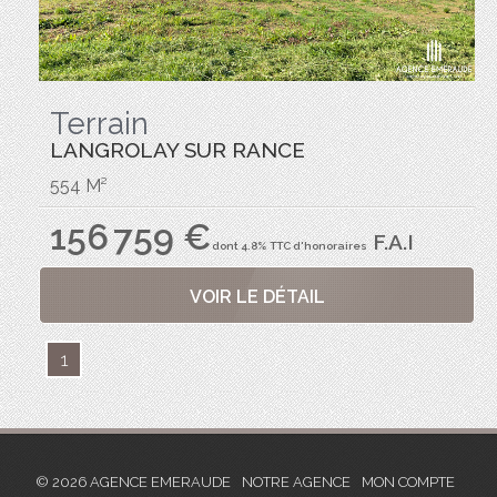
Terrain
LANGROLAY SUR RANCE
554 M²
156 759 €
F.A.I
dont 4.8% TTC d'honoraires
VOIR LE DÉTAIL
1
© 2026 AGENCE EMERAUDE
NOTRE AGENCE
MON COMPTE