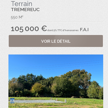
Terrain
TREMEREUC
550 M²
105 000 €
F.A.I
dont 5% TTC d'honoraires
VOIR LE DÉTAIL