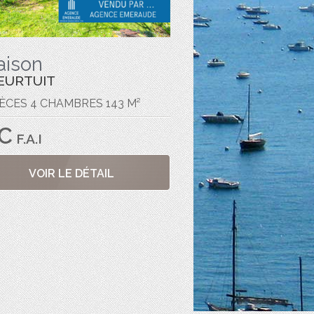
aison
EURTUIT
IÈCES 4 CHAMBRES 143 M²
C
F.A.I
VOIR LE DÉTAIL