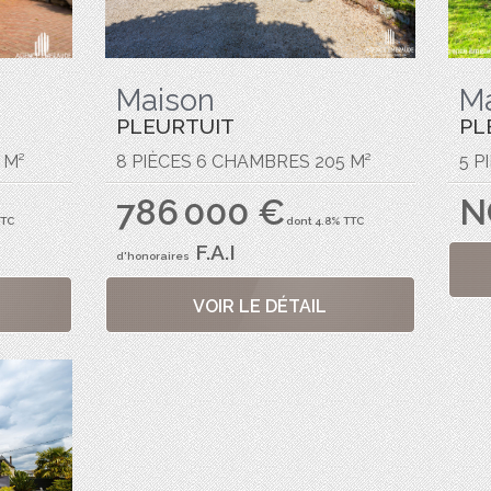
Maison
M
PLEURTUIT
PL
 M²
8 PIÈCES 6 CHAMBRES 205 M²
5 P
786 000 €
N
TTC
dont 4.8% TTC
F.A.I
d'honoraires
VOIR LE DÉTAIL