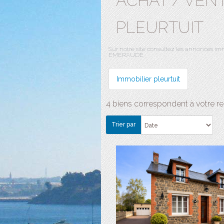
ACHAT / VEN
PLEURTUIT
Sur notre site consultez les annonces im
EMERAUDE.
Immobilier pleurtuit
4 biens correspondent à votre r
Trier par