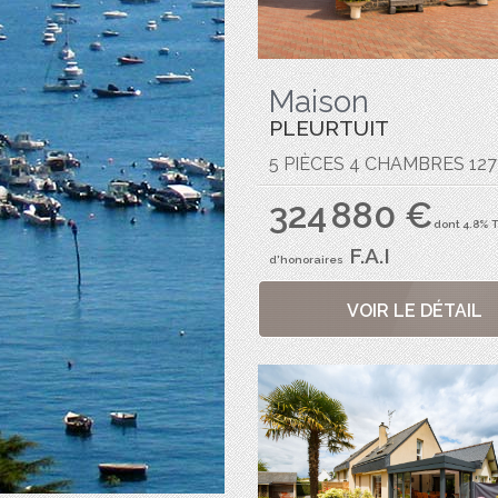
Maison
PLEURTUIT
5 PIÈCES 4 CHAMBRES 127
324 880 €
dont 4.8% 
F.A.I
d'honoraires
VOIR LE DÉTAIL