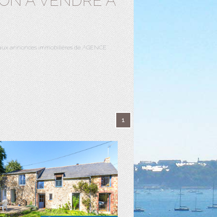
SON A VENDRE À
âce aux annonces immobilières de AGENCE
1