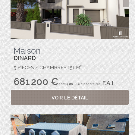
Maison
DINARD
5 PIÈCES 4 CHAMBRES 151 M²
681 200 €
F.A.I
dont 4.8% TTC d'honoraires
VOIR LE DÉTAIL