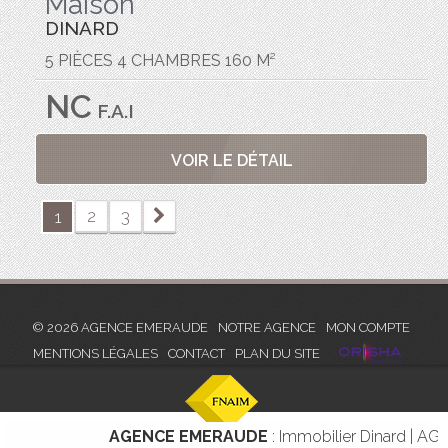
Maison
DINARD
5 PIÈCES 4 CHAMBRES 160 M²
NC
F.A.I
VOIR LE DÉTAIL
2
3
1
© 2026 AGENCE EMERAUDE
NOTRE AGENCE
MON COMPTE
MENTIONS LÉGALES
CONTACT
PLAN DU SITE
AGENCE EMERAUDE
: Immobilier Dinard | AGENCE