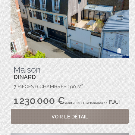
Maison
DINARD
7 PIÈCES 6 CHAMBRES 190 M²
1 230 000 €
F.A.I
dont 4.8% TTC d'honoraires
VOIR LE DÉTAIL