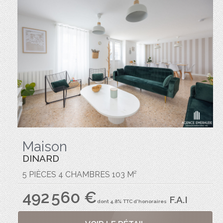
Maison
DINARD
5 PIÈCES 4 CHAMBRES 103 M²
492 560 €
F.A.I
dont 4.8% TTC d'honoraires