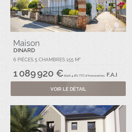
Maison
DINARD
6 PIÈCES 5 CHAMBRES 155 M²
1 089 920 €
F.A.I
dont 4.8% TTC d'honoraires
VOIR LE DÉTAIL