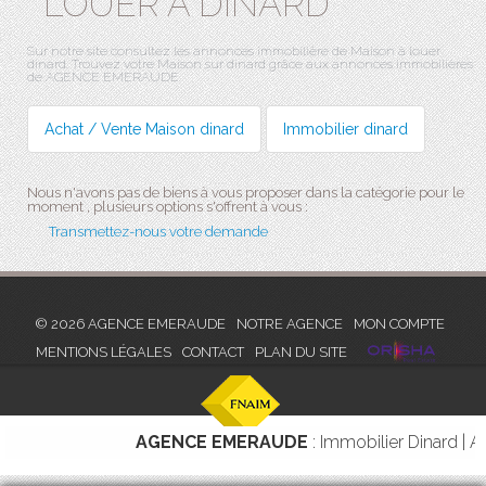
LOUER À DINARD
Sur notre site consultez les annonces immobilière de Maison à louer
dinard. Trouvez votre Maison sur dinard grâce aux annonces immobilières
de AGENCE EMERAUDE.
Achat / Vente Maison dinard
Immobilier dinard
Nous n'avons pas de biens à vous proposer dans la catégorie pour le
moment , plusieurs options s'offrent à vous :
Transmettez-nous votre demande
© 2026 AGENCE EMERAUDE
NOTRE AGENCE
MON COMPTE
MENTIONS LÉGALES
CONTACT
PLAN DU SITE
AGENCE EMERAUDE
: Immobilier Dinard |