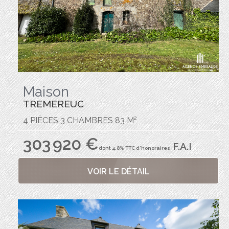
Maison
TREMEREUC
4 PIÈCES 3 CHAMBRES 83 M²
303 920 €
F.A.I
dont 4.8% TTC d'honoraires
VOIR LE DÉTAIL