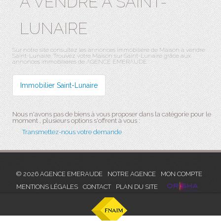
A VENDRE À SAINT-
LUNAIRE
Sur notre site consultez les annonces immobilière de Maison à vendre
Saint-Lunaire. Trouvez votre Maison sur Saint-Lunaire grâce aux
annonces immobilières de AGENCE EMERAUDE.
Immobilier Saint-Lunaire
Nous n'avons pas de biens à vous proposer dans la catégorie pour le
moment , plusieurs options s'offrent à vous :
Transmettez-nous votre demande
© 2026 AGENCE EMERAUDE
NOTRE AGENCE
MON COMPTE
MENTIONS LÉGALES
CONTACT
PLAN DU SITE