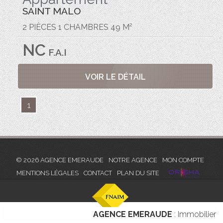
SAINT MALO
2 PIÈCES 1 CHAMBRES 49 M²
NC
F.A.I
VOIR LE DÉTAIL
1
© 2026 AGENCE EMERAUDE
NOTRE AGENCE
MON COMPTE
MENTIONS LÉGALES
CONTACT
PLAN DU SITE
AGENCE EMERAUDE
: Immobilier S