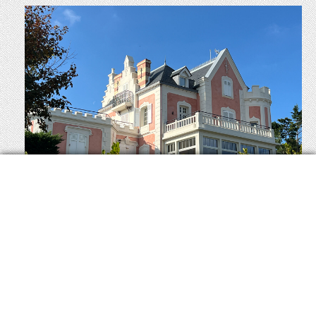
Appartement
SAINT LUNAIRE
3 PIÈCES 2 CHAMBRES 60 M²
440 160 €
F.A.I
dont 4.8% TTC d'honoraires