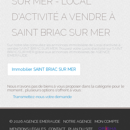
SUR MER - LOCAL
D'ACTIVITÉ A VENDRE À
SAINT BRIAC SUR MER
Sur notre site consultez les annonces immobilière de Local d'activité à
vendre SAINT BRIAC SUR MER. Trouvez votre Local d'activité sur SAINT
BRIAC SUR MER grâce aux annonces immobilières de AGENCE
EMERAUDE.
Immobilier SAINT BRIAC SUR MER
Nous n'avons pas de biens à vous proposer dans la catégorie pour le
moment , plusieurs options s'offrent à vous :
Transmettez-nous votre demande
© 2026 AGENCE EMERAUDE
NOTRE AGENCE
MON COMPTE
MENTIONS LÉGALES
CONTACT
PLAN DU SITE