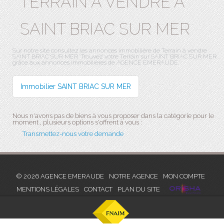
TERRAIN A VENDRE À
SAINT BRIAC SUR MER
Sur notre site consultez les annonces immobilière de Terrain à vendre
SAINT BRIAC SUR MER. Trouvez votre Terrain sur SAINT BRIAC SUR MER
grâce aux annonces immobilières de AGENCE EMERAUDE.
Immobilier SAINT BRIAC SUR MER
Nous n'avons pas de biens à vous proposer dans la catégorie pour le
moment , plusieurs options s'offrent à vous :
Transmettez-nous votre demande
© 2026 AGENCE EMERAUDE
NOTRE AGENCE
MON COMPTE
MENTIONS LÉGALES
CONTACT
PLAN DU SITE