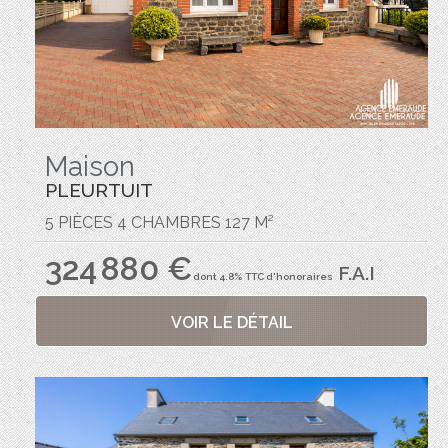
Maison
PLEURTUIT
5 PIÈCES 4 CHAMBRES 127 M²
324 880 €
F.A.I
dont 4.8% TTC d'honoraires
VOIR LE DÉTAIL