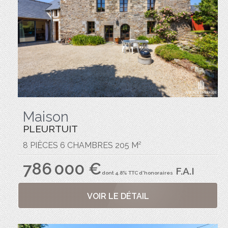
Maison
PLEURTUIT
8 PIÈCES 6 CHAMBRES 205 M²
786 000 €
F.A.I
dont 4.8% TTC d'honoraires
VOIR LE DÉTAIL