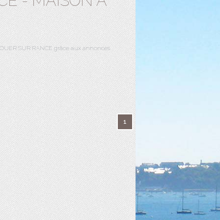
E - MAISON A
r PLOUER SUR RANCE grâce aux annonces
1