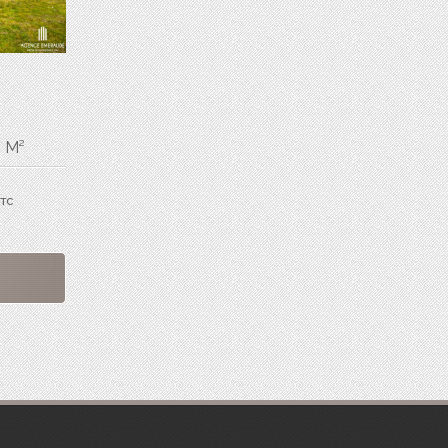
 M²
TTC