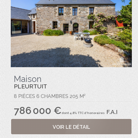
Maison
PLEURTUIT
8 PIÈCES 6 CHAMBRES 205 M²
786 000 €
F.A.I
dont 4.8% TTC d'honoraires
VOIR LE DÉTAIL