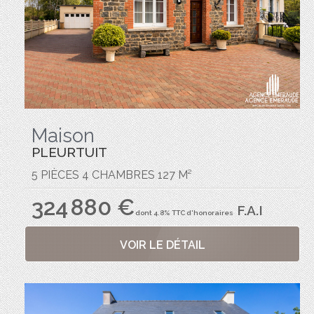
Maison
PLEURTUIT
5 PIÈCES 4 CHAMBRES 127 M²
324 880 €
F.A.I
dont 4.8% TTC d'honoraires
VOIR LE DÉTAIL