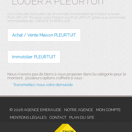
LOUER À PLEURTUIT
Sur notre site consultez les annonces immobilière de Maison à louer
PLEURTUIT. Trouvez votre Maison sur PLEURTUIT grâce aux annonces
immobilières de AGENCE EMERAUDE.
Achat / Vente Maison PLEURTUIT
Immobilier PLEURTUIT
Nous n'avons pas de biens à vous proposer dans la catégorie pour le
moment , plusieurs options s'offrent à vous :
Transmettez-nous votre demande
© 2026 AGENCE EMERAUDE
NOTRE AGENCE
MON COMPTE
MENTIONS LÉGALES
CONTACT
PLAN DU SITE