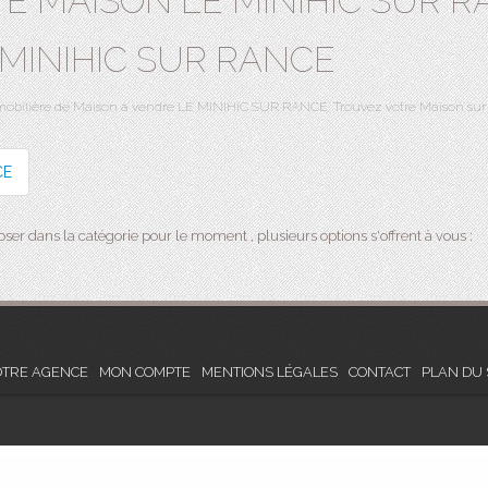
E MAISON LE MINIHIC SUR R
 MINIHIC SUR RANCE
immobilière de Maison à vendre LE MINIHIC SUR RANCE. Trouvez votre Maison 
CE
er dans la catégorie pour le moment , plusieurs options s'offrent à vous :
TRE AGENCE
MON COMPTE
MENTIONS LÉGALES
CONTACT
PLAN DU 