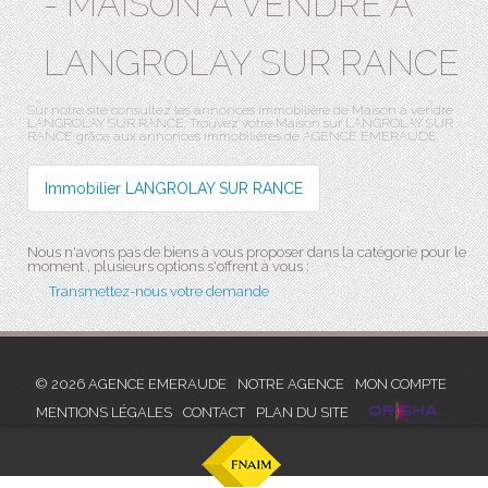
- MAISON A VENDRE À
LANGROLAY SUR RANCE
Sur notre site consultez les annonces immobilière de Maison à vendre
LANGROLAY SUR RANCE. Trouvez votre Maison sur LANGROLAY SUR
RANCE grâce aux annonces immobilières de AGENCE EMERAUDE.
Immobilier LANGROLAY SUR RANCE
Nous n'avons pas de biens à vous proposer dans la catégorie pour le
moment , plusieurs options s'offrent à vous :
Transmettez-nous votre demande
© 2026 AGENCE EMERAUDE
NOTRE AGENCE
MON COMPTE
MENTIONS LÉGALES
CONTACT
PLAN DU SITE