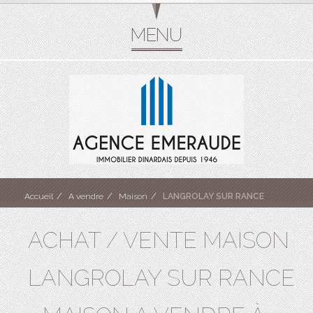
Accueil
A vendre
Maison
LANGROLAY SUR RANCE
ACHAT / VENTE MAISON
LANGROLAY SUR RANCE