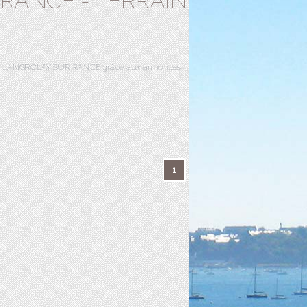
RANCE - TERRAIN
n sur LANGROLAY SUR RANCE grâce aux annonces
1