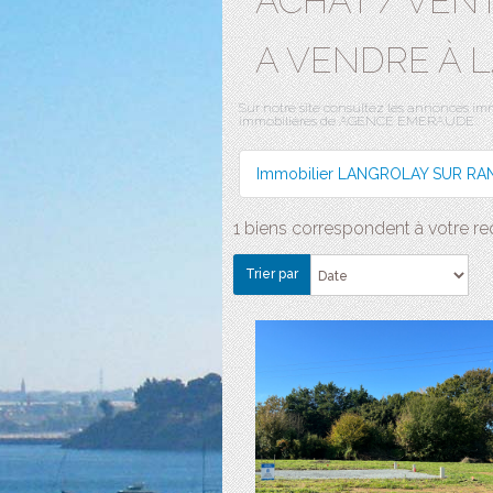
ACHAT / VEN
A VENDRE À 
Sur notre site consultez les annonces
immobilières de AGENCE EMERAUDE.
Immobilier LANGROLAY SUR RA
1 biens correspondent à votre r
Trier par