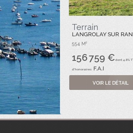
Terrain
LANGROLAY SUR RAN
554 M²
156 759 €
dont 4.8% 
F.A.I
d'honoraires
VOIR LE DÉTAIL