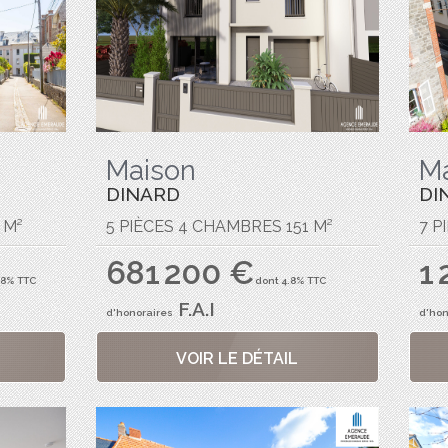
Maison
M
DINARD
DI
 M²
5 PIÈCES 4 CHAMBRES 151 M²
7 P
681 200 €
1
.8% TTC
dont 4.8% TTC
F.A.I
d'honoraires
d'hon
VOIR LE DÉTAIL