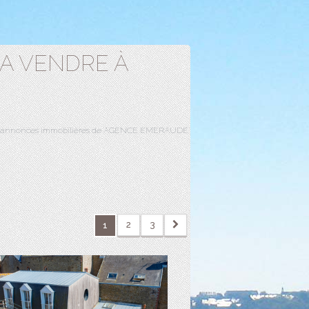
 A VENDRE À
e aux annonces immobilières de AGENCE EMERAUDE.
2
3
1