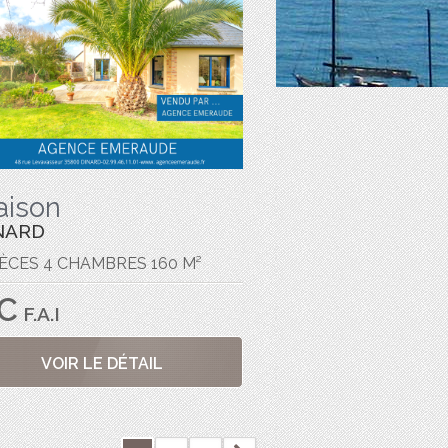
aison
NARD
IÈCES 4 CHAMBRES 160 M²
C
F.A.I
VOIR LE DÉTAIL