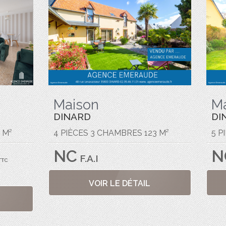
Maison
M
DINARD
DI
 M²
4 PIÈCES 3 CHAMBRES 123 M²
5 P
NC
N
F.A.I
TTC
VOIR LE DÉTAIL