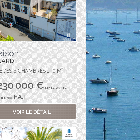
aison
NARD
IÈCES 6 CHAMBRES 190 M²
 230 000 €
dont 4.8% TTC
F.A.I
oraires
VOIR LE DÉTAIL