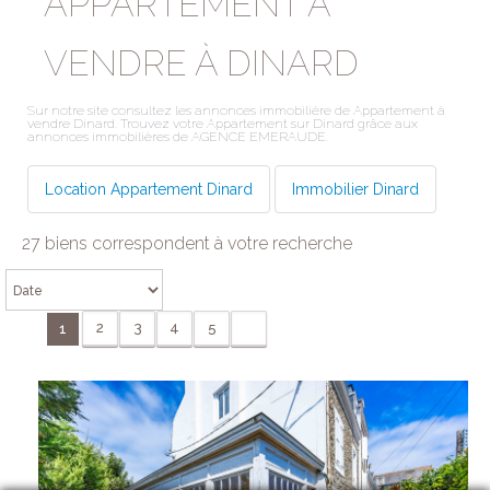
APPARTEMENT A
VENDRE À DINARD
Sur notre site consultez les annonces immobilière de Appartement à
vendre Dinard. Trouvez votre Appartement sur Dinard grâce aux
annonces immobilières de AGENCE EMERAUDE.
Location Appartement Dinard
Immobilier Dinard
27 biens correspondent à votre recherche
2
3
4
5
1