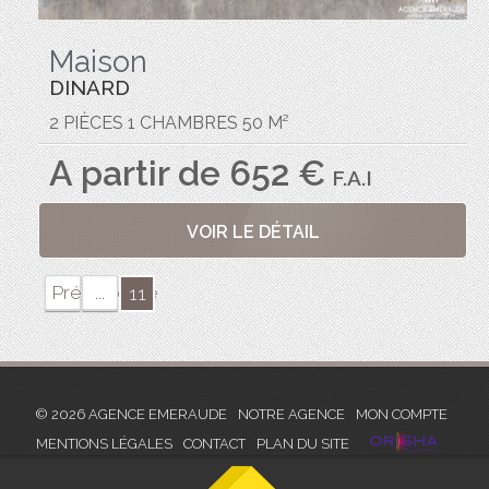
Maison
DINARD
2 PIÈCES 1 CHAMBRES 50 M²
A partir de 652 €
F.A.I
VOIR LE DÉTAIL
Précédente
...
11
© 2026 AGENCE EMERAUDE
NOTRE AGENCE
MON COMPTE
MENTIONS LÉGALES
CONTACT
PLAN DU SITE