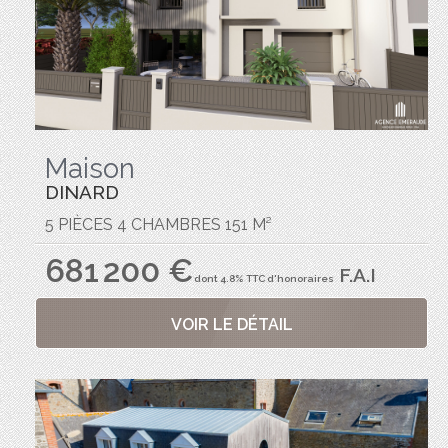
Maison
DINARD
5 PIÈCES 4 CHAMBRES 151 M²
681 200 €
F.A.I
dont 4.8% TTC d'honoraires
VOIR LE DÉTAIL