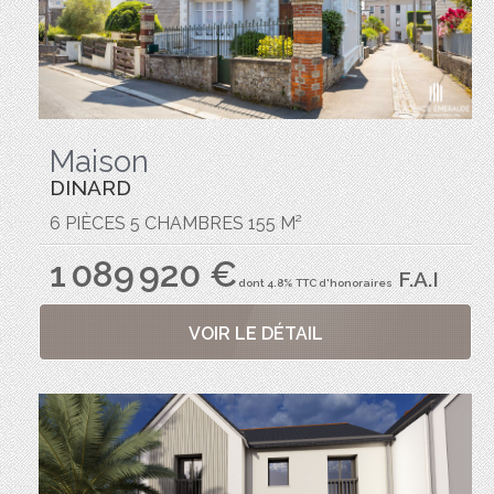
Maison
DINARD
6 PIÈCES 5 CHAMBRES 155 M²
1 089 920 €
F.A.I
dont 4.8% TTC d'honoraires
VOIR LE DÉTAIL