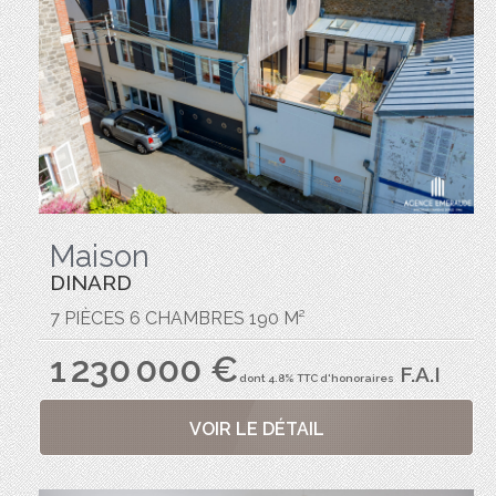
Maison
DINARD
7 PIÈCES 6 CHAMBRES 190 M²
1 230 000 €
F.A.I
dont 4.8% TTC d'honoraires
VOIR LE DÉTAIL