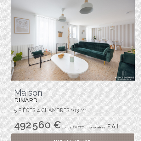
Maison
DINARD
5 PIÈCES 4 CHAMBRES 103 M²
492 560 €
F.A.I
dont 4.8% TTC d'honoraires