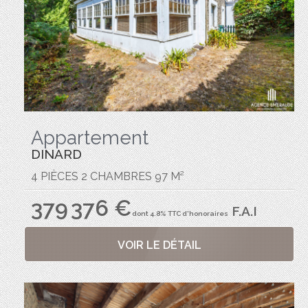
Appartement
DINARD
4 PIÈCES 2 CHAMBRES 97 M²
379 376 €
F.A.I
dont 4.8% TTC d'honoraires
VOIR LE DÉTAIL