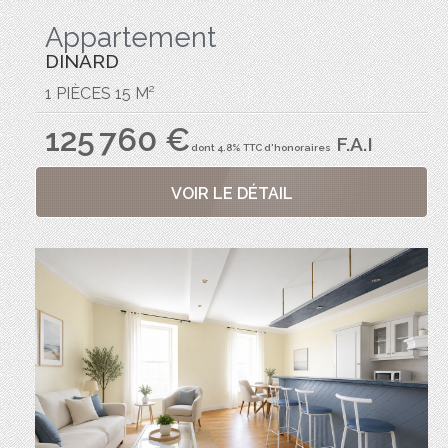
Appartement
DINARD
1 PIÈCES 15 M²
125 760 €
F.A.I
dont 4.8% TTC d'honoraires
VOIR LE DÉTAIL