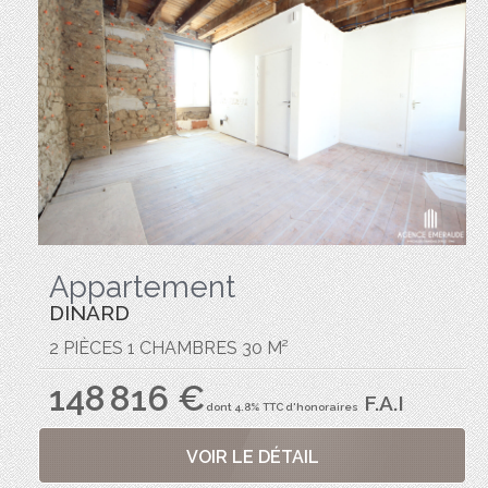
Appartement
DINARD
2 PIÈCES 1 CHAMBRES 30 M²
148 816 €
F.A.I
dont 4.8% TTC d'honoraires
VOIR LE DÉTAIL