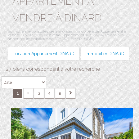
APPARTEMENT A
VENDRE À DINARD
Sur notre site consultez les annonces immobilière de Appartement à
vendre DINARD. Trouvez votre Appartement sur DINARD grâce aux
annonces immobilières de AGENCE EMERAUDE.
Location Appartement DINARD
Immobilier DINARD
27 biens correspondent à votre recherche
2
3
4
5
1