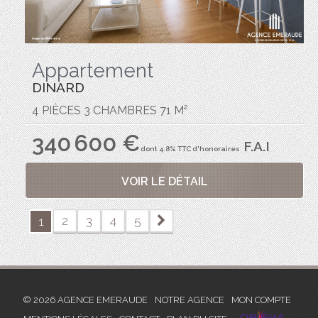
Appartement
DINARD
4 PIÈCES 3 CHAMBRES 71 M²
340 600 €
F.A.I
dont 4.8% TTC d'honoraires
VOIR LE DÉTAIL
2
3
4
5
1
© 2026 AGENCE EMERAUDE
NOTRE AGENCE
MON COMPTE