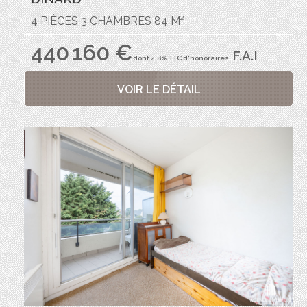
4 PIÈCES 3 CHAMBRES 84 M²
440 160 €
F.A.I
dont 4.8% TTC d'honoraires
VOIR LE DÉTAIL