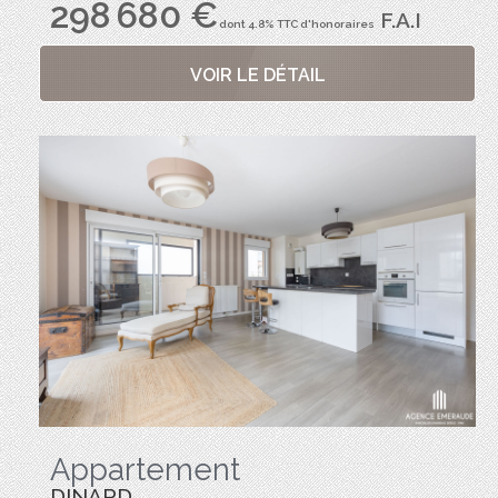
298 680 €
F.A.I
dont 4.8% TTC d'honoraires
VOIR LE DÉTAIL
Appartement
DINARD