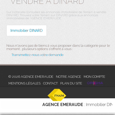
VENDRE À DINARD
Sur notre site consultez les annonces immobilière de Terrain à vendre
DINARD. Trouvez votre Terrain sur DINARD grâce aux annonces
immobilières de AGENCE EMERAUDE.
Immobilier DINARD
Nous n'avons pas de biens à vous proposer dans la catégorie pour le
moment , plusieurs options s'offrent à vous :
Transmettez-nous votre demande
© 2026 AGENCE EMERAUDE
NOTRE AGENCE
MON COMPTE
MENTIONS LÉGALES
CONTACT
PLAN DU SITE
AGENCE EMERAUDE
: Immobilier DI