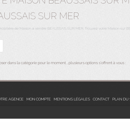
TE MAISON BEAUSSAIS SUR M
AUSSAIS SUR MER
 immobilière de Maison à vendre BEAUSSAIS SUR MER. Trouvez votre Maison su
er dans la catégorie pour le moment , plusieurs options s'offrent à vous :
TRE AGENCE
MON COMPTE
MENTIONS LÉGALES
CONTACT
PLAN DU 