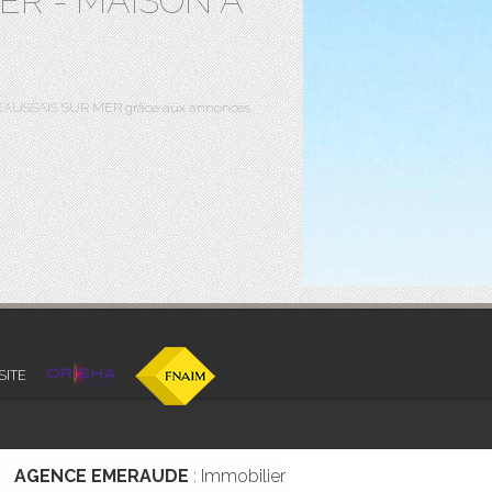
ER - MAISON A
r BEAUSSAIS SUR MER grâce aux annonces
SITE
AGENCE EMERAUDE
: Immobilier BEAUSSAIS SUR MER | A