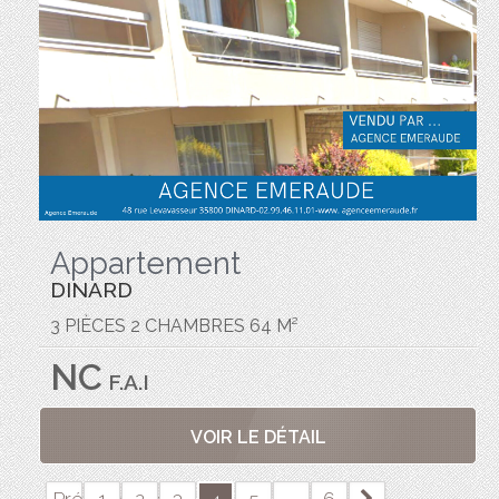
Appartement
DINARD
3 PIÈCES 2 CHAMBRES 64 M²
NC
F.A.I
VOIR LE DÉTAIL
Précédente
1
2
3
5
...
6