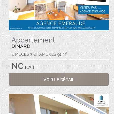
Appartement
DINARD
4 PIÈCES 3 CHAMBRES 91 M²
NC
F.A.I
VOIR LE DÉTAIL