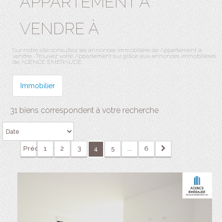
APPARTEMENT A
VENDRE À
Sur notre site consultez les annonces immobilière de Appartement à
vendre . Trouvez votre Appartement sur grâce aux annonces immobilières
de AGENCE EMERAUDE.
Immobilier
31 biens correspondent à votre recherche
Précédente
1
2
3
5
...
6
4