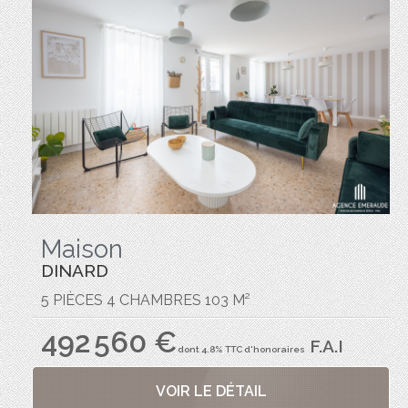
Maison
DINARD
5 PIÈCES 4 CHAMBRES 103 M²
492 560 €
F.A.I
dont 4.8% TTC d'honoraires
VOIR LE DÉTAIL