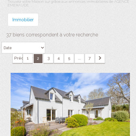
Trouvez votre Maison sur grâce aux annonces immobilières de AGENCE
EMERAUDE.
Immobilier
37 biens correspondent à votre recherche
Précédente
1
3
4
5
...
7
2