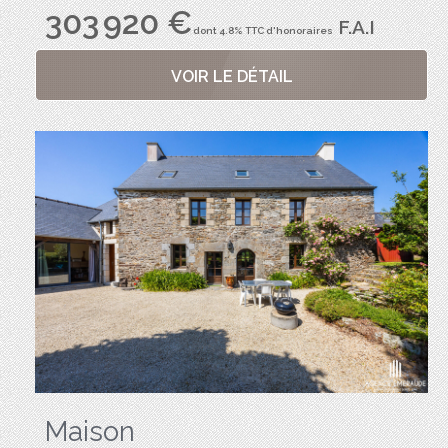
303 920 €
F.A.I
dont 4.8% TTC d'honoraires
VOIR LE DÉTAIL
Maison