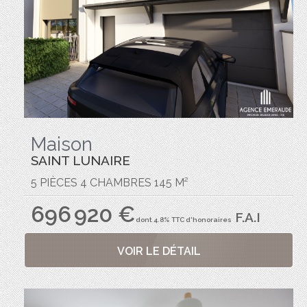
Maison
SAINT LUNAIRE
5 PIÈCES 4 CHAMBRES 145 M²
696 920 €
F.A.I
dont 4.8% TTC d'honoraires
VOIR LE DÉTAIL