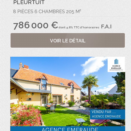
PLEURTUIT
8 PIÈCES 6 CHAMBRES 205 M²
786 000 €
F.A.I
dont 4.8% TTC d'honoraires
VOIR LE DÉTAIL