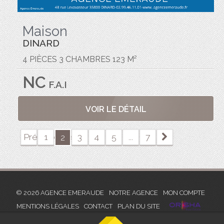
Maison
DINARD
4 PIÈCES 3 CHAMBRES 123 M²
NC
F.A.I
VOIR LE DÉTAIL
Précédente
1
3
4
5
...
7
2
© 2026 AGENCE EMERAUDE
NOTRE AGENCE
MON COMPTE
MENTIONS LÉGALES
CONTACT
PLAN DU SITE