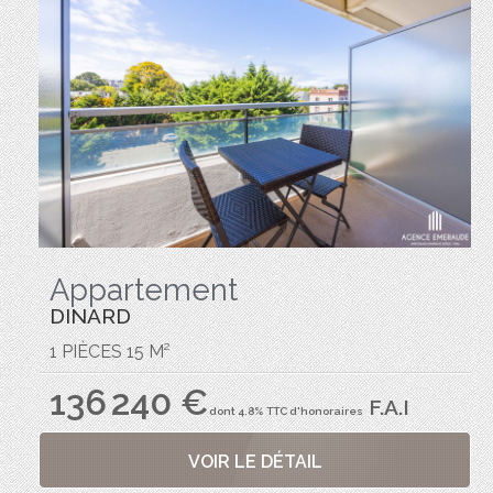
Appartement
DINARD
1 PIÈCES 15 M²
136 240 €
F.A.I
dont 4.8% TTC d'honoraires
VOIR LE DÉTAIL