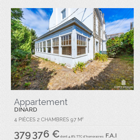
Appartement
DINARD
4 PIÈCES 2 CHAMBRES 97 M²
379 376 €
F.A.I
dont 4.8% TTC d'honoraires