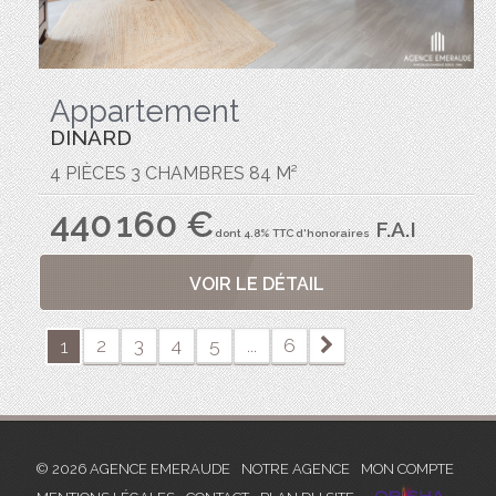
Appartement
DINARD
4 PIÈCES 3 CHAMBRES 84 M²
440 160 €
F.A.I
dont 4.8% TTC d'honoraires
VOIR LE DÉTAIL
2
3
4
5
...
6
1
© 2026 AGENCE EMERAUDE
NOTRE AGENCE
MON COMPTE