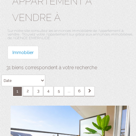
APPARTEMENT A
VENDRE À
Sur notre site consultez les annonces immobilière de Appartement à
vendre . Trouvez votre Appartement sur grâce aux annonces immobilières
de AGENCE EMERAUDE.
Immobilier
31 biens correspondent à votre recherche
2
3
4
5
...
6
1