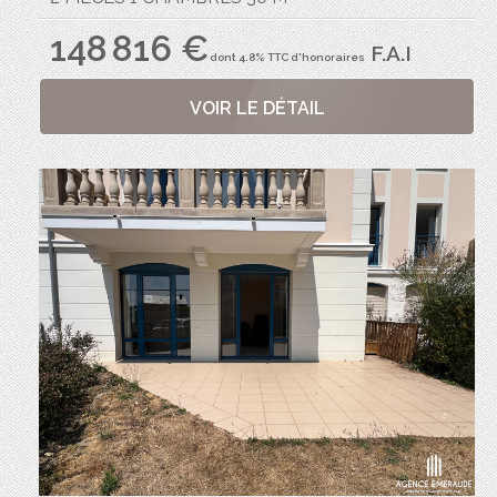
148 816 €
F.A.I
dont 4.8% TTC d'honoraires
VOIR LE DÉTAIL