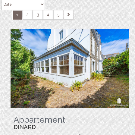
2
3
4
5
1
Appartement
DINARD