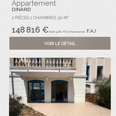
Appartement
DINARD
2 PIÈCES 1 CHAMBRES 30 M²
148 816 €
F.A.I
dont 4.8% TTC d'honoraires
VOIR LE DÉTAIL