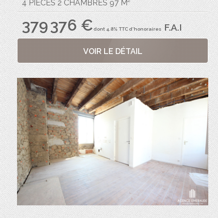
4 PIÈCES 2 CHAMBRES 97 M²
379 376 €
F.A.I
dont 4.8% TTC d'honoraires
VOIR LE DÉTAIL