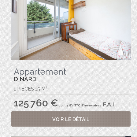
Appartement
DINARD
1 PIÈCES 15 M²
125 760 €
F.A.I
dont 4.8% TTC d'honoraires
VOIR LE DÉTAIL