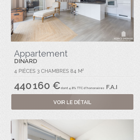
Appartement
DINARD
4 PIÈCES 3 CHAMBRES 84 M²
440 160 €
F.A.I
dont 4.8% TTC d'honoraires
VOIR LE DÉTAIL