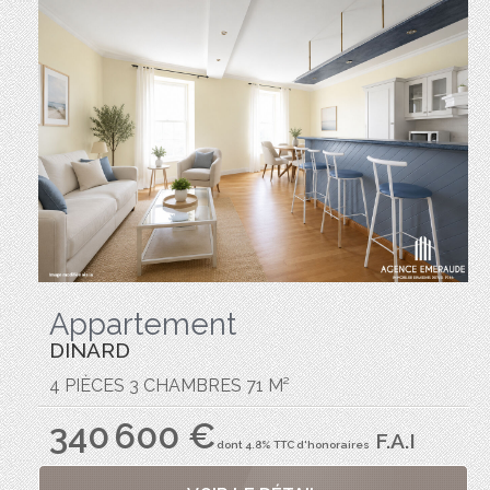
Appartement
DINARD
4 PIÈCES 3 CHAMBRES 71 M²
340 600 €
F.A.I
dont 4.8% TTC d'honoraires