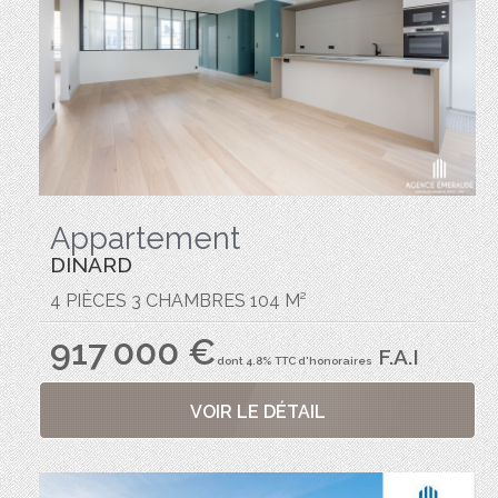
Appartement
DINARD
4 PIÈCES 3 CHAMBRES 104 M²
917 000 €
F.A.I
dont 4.8% TTC d'honoraires
VOIR LE DÉTAIL