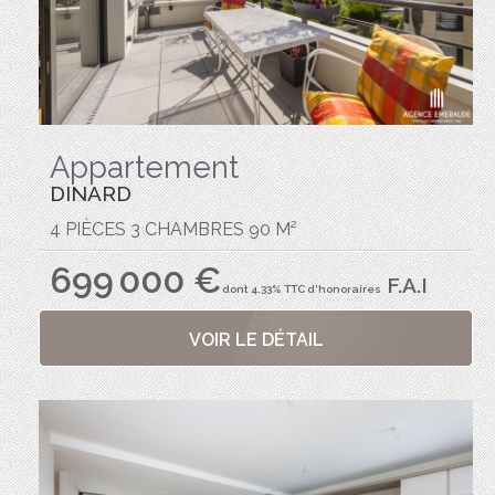
Appartement
DINARD
4 PIÈCES 3 CHAMBRES 90 M²
699 000 €
F.A.I
dont 4.33% TTC d'honoraires
VOIR LE DÉTAIL