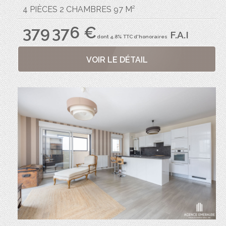
4 PIÈCES 2 CHAMBRES 97 M²
379 376 €
F.A.I
dont 4.8% TTC d'honoraires
VOIR LE DÉTAIL