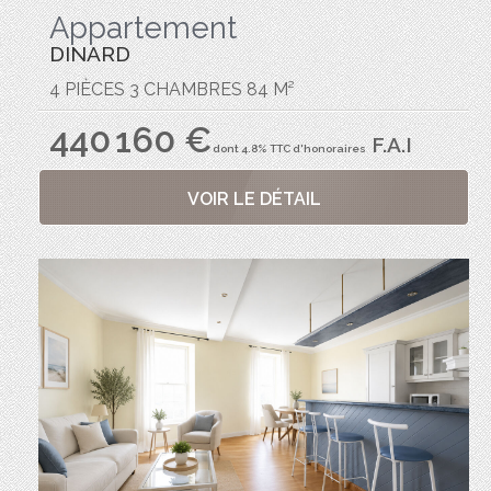
Appartement
DINARD
4 PIÈCES 3 CHAMBRES 84 M²
440 160 €
F.A.I
dont 4.8% TTC d'honoraires
VOIR LE DÉTAIL