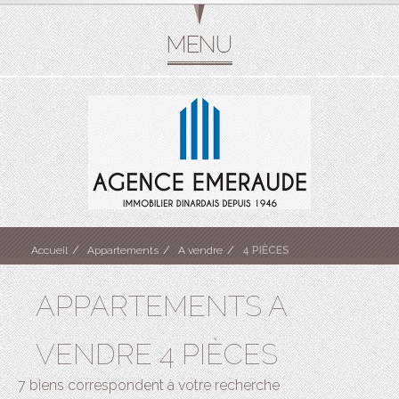
Accueil
Appartements
A vendre
4 PIÈCES
APPARTEMENTS A
VENDRE 4 PIÈCES
7 biens correspondent à votre recherche