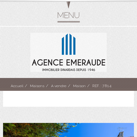
Accueil
Maisons
A vendre
Maison
REF. : 7814