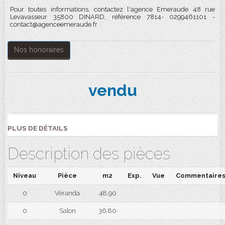
Pour toutes informations, contactez l'agence Emeraude 48 rue
Levavasseur 35800 DINARD, référence 7814- 0299461101 -
contact@agenceemeraude.fr
Nos honoraires
vendu
PLUS DE DÉTAILS
Description des pièces
Niveau
Pièce
m2
Exp.
Vue
Commentaire
0
Véranda
48,90
0
Salon
36,80