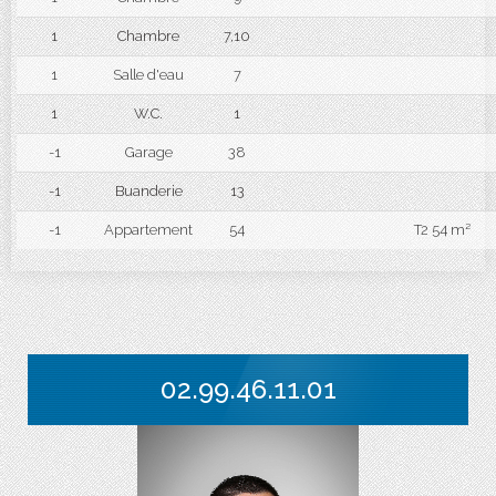
1
Chambre
7,10
1
Salle d'eau
7
1
W.C.
1
-1
Garage
38
-1
Buanderie
13
-1
Appartement
54
T2 54 m²
02.99.46.11.01