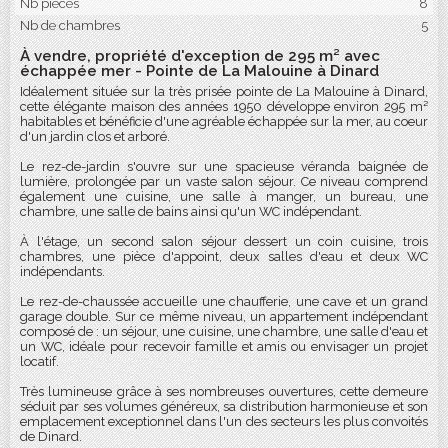
Nb pièces
8
Nb de chambres
5
À vendre, propriété d'exception de 295 m² avec
échappée mer - Pointe de La Malouine à Dinard
Idéalement située sur la très prisée pointe de La Malouine à Dinard,
cette élégante maison des années 1950 développe environ 295 m²
habitables et bénéficie d'une agréable échappée sur la mer, au coeur
d'un jardin clos et arboré.
Le rez-de-jardin s'ouvre sur une spacieuse véranda baignée de
lumière, prolongée par un vaste salon séjour. Ce niveau comprend
également une cuisine, une salle à manger, un bureau, une
chambre, une salle de bains ainsi qu'un WC indépendant.
À l'étage, un second salon séjour dessert un coin cuisine, trois
chambres, une pièce d'appoint, deux salles d'eau et deux WC
indépendants.
Le rez-de-chaussée accueille une chaufferie, une cave et un grand
garage double. Sur ce même niveau, un appartement indépendant
composé de : un séjour, une cuisine, une chambre, une salle d'eau et
un WC, idéale pour recevoir famille et amis ou envisager un projet
locatif.
Très lumineuse grâce à ses nombreuses ouvertures, cette demeure
séduit par ses volumes généreux, sa distribution harmonieuse et son
emplacement exceptionnel dans l'un des secteurs les plus convoités
de Dinard.