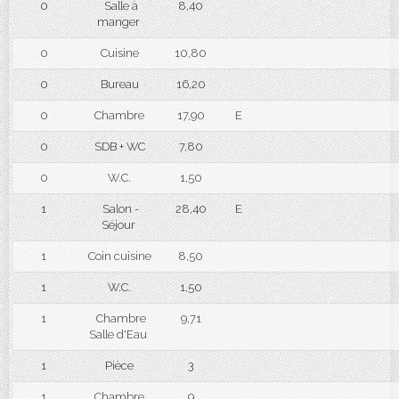
0
Salle à
8,40
manger
0
Cuisine
10,80
0
Bureau
16,20
0
Chambre
17,90
E
0
SDB + WC
7,80
0
W.C.
1,50
1
Salon -
28,40
E
Séjour
1
Coin cuisine
8,50
1
W.C.
1,50
1
Chambre
9,71
Salle d'Eau
1
Pièce
3
1
Chambre
9