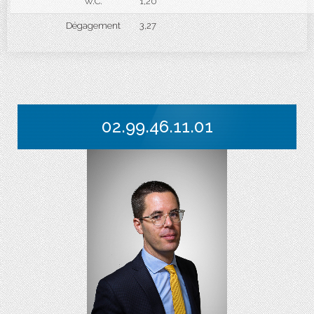
W.C.
1,20
Dégagement
3,27
02.99.46.11.01