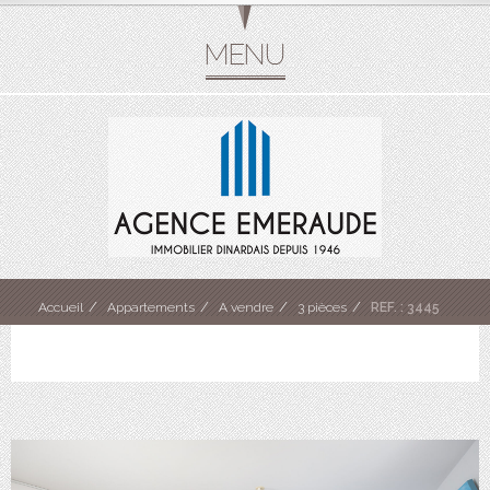
Accueil
Appartements
A vendre
3 pièces
REF. : 3445