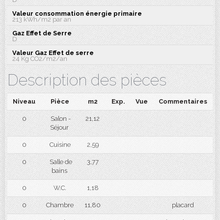
Valeur consommation énergie primaire
213 kWh/m2 par an
Gaz Effet de Serre
D
Valeur Gaz Effet de serre
24 Kg CO2/m2/an
Description des pièces
Niveau
Pièce
m2
Exp.
Vue
Commentaires
0
Salon -
21,12
Séjour
0
Cuisine
2,59
0
Salle de
3,77
bains
0
W.C.
1,18
0
Chambre
11,80
placard