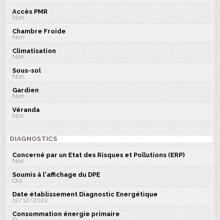
Accès PMR
Non
Chambre Froide
Non
Climatisation
Non
Sous-sol
Non
Gardien
Non
Véranda
Non
DIAGNOSTICS
Concerné par un Etat des Risques et Pollutions (ERP)
Non
Soumis à l'affichage du DPE
Oui
Date établissement Diagnostic Energétique
12/12/2022
Consommation énergie primaire
D