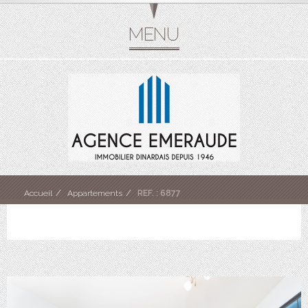
Accueil
Appartements
REF. : 6877