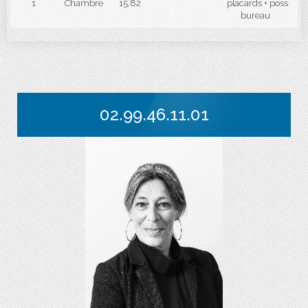
1
Chambre
15,82
placards + poss
bureau
02.99.46.11.01