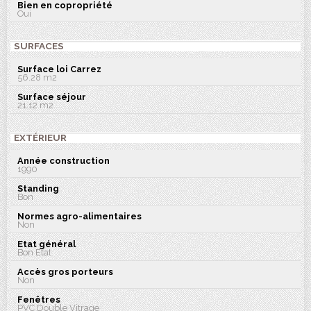
Bien en copropriété
Oui
SURFACES
Surface loi Carrez
56.28 m2
Surface séjour
21.12 m2
EXTÉRIEUR
Année construction
1990
Standing
Bon
Normes agro-alimentaires
Non
Etat général
Bon Etat
Accès gros porteurs
Non
Fenêtres
PVC Double Vitrage