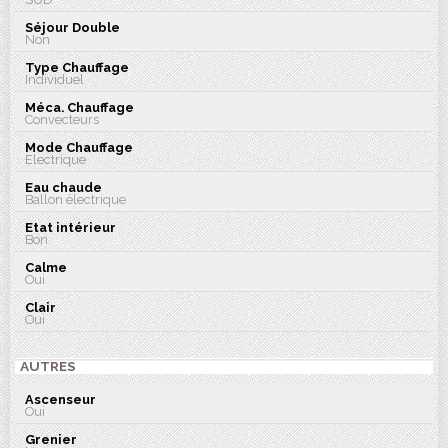
Séjour Double
Non
Type Chauffage
Individuel
Méca. Chauffage
Convecteurs
Mode Chauffage
Electrique
Eau chaude
Ballon électrique
Etat intérieur
Bon
Calme
Oui
Clair
Oui
AUTRES
Ascenseur
Oui
Grenier