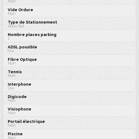
Non
Vide Ordure
Non
Type de Stationnement
Sous-Sol
Nombre places parking
1
ADSL possible
Oui
Fibre Optique
Non
Tennis
Non
Interphone
Oui
Digicode
Non
Visiophone
Non
Portail électrique
Non
Piscine
Non