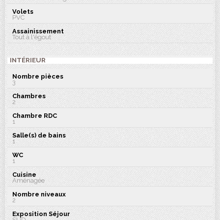
Volets
PVC
Assainissement
Tout à l'égout
INTÉRIEUR
Nombre pièces
3
Chambres
2
Chambre RDC
1
Salle(s) de bains
1
WC
1
Cuisine
Aménagée
Nombre niveaux
2
Exposition Séjour
SUD