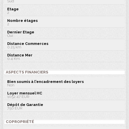
Sud
Etage
2
Nombre étages
2
Dernier Etage
Oui
Distance Commerces
0.25 km
Distance Mer
0.4 Km
ASPECTS FINANCIERS
Bien soumis à l'encadrement des loyers
Non
Loyer mensuel HC
1052.47 EUR
Dépôt de Garantie
750 EUR
COPROPRIÉTÉ