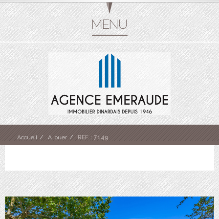
Accueil
A louer
REF. : 7149