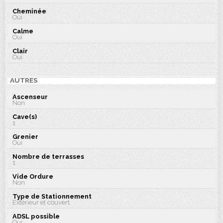
Cheminée
Oui
Calme
Oui
Clair
Oui
AUTRES
Ascenseur
Non
Cave(s)
1
Grenier
Oui
Nombre de terrasses
1
Vide Ordure
Non
Type de Stationnement
Extérieur et couvert
ADSL possible
Oui