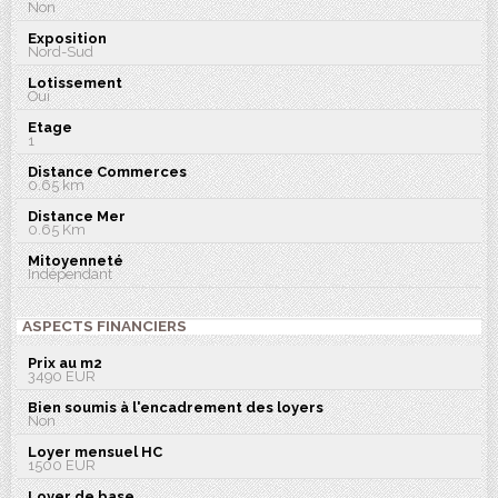
Non
Exposition
Nord-Sud
Lotissement
Oui
Etage
1
Distance Commerces
0.65 km
Distance Mer
0.65 Km
Mitoyenneté
Indépendant
ASPECTS FINANCIERS
Prix au m2
3490 EUR
Bien soumis à l'encadrement des loyers
Non
Loyer mensuel HC
1500 EUR
Loyer de base