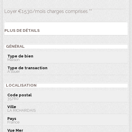
Loyer €1 530/mois
charges comprises **
PLUS DE DÉTAILS
GÉNÉRAL
Type de bien
Maison
Type de transaction
A louer
LOCALISATION
Code postal
35780
Ville
LA RICHARDAIS
Pays
France
Vue Mer