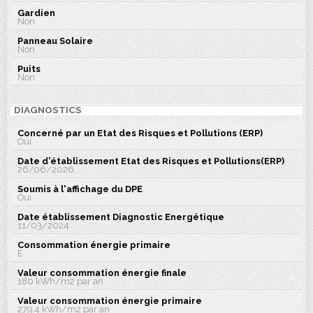
Gardien
Non
Panneau Solaire
Non
Puits
Non
DIAGNOSTICS
Concerné par un Etat des Risques et Pollutions (ERP)
Oui
Date d'établissement Etat des Risques et Pollutions(ERP)
26/06/2026
Soumis à l'affichage du DPE
Oui
Date établissement Diagnostic Energétique
11/03/2024
Consommation énergie primaire
E
Valeur consommation énergie finale
180 kWh/m2 par an
Valeur consommation énergie primaire
279.4 kWh/m2 par an