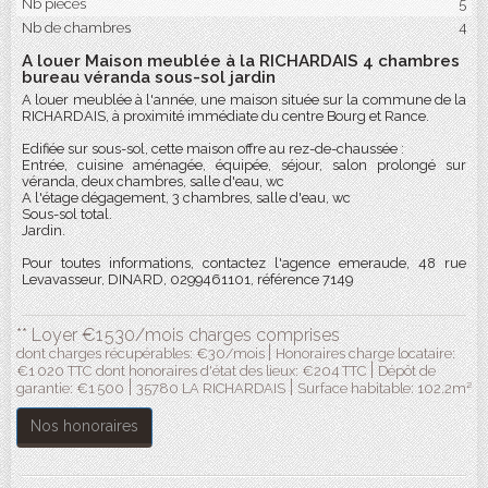
Nb pièces
5
Nb de chambres
4
A louer Maison meublée à la RICHARDAIS 4 chambres
bureau véranda sous-sol jardin
A louer meublée à l'année, une maison située sur la commune de la
RICHARDAIS, à proximité immédiate du centre Bourg et Rance.
Edifiée sur sous-sol, cette maison offre au rez-de-chaussée :
Entrée, cuisine aménagée, équipée, séjour, salon prolongé sur
véranda, deux chambres, salle d'eau, wc
A l'étage dégagement, 3 chambres, salle d'eau, wc
Sous-sol total.
Jardin.
Pour toutes informations, contactez l'agence emeraude, 48 rue
Levavasseur, DINARD, 0299461101, référence 7149
**
Loyer €1 530/mois
charges comprises
|
dont charges récupérables: €30/mois
Honoraires charge locataire:
|
€1 020 TTC
dont honoraires d'état des lieux: €204 TTC
Dépôt de
|
|
garantie: €1 500
35780 LA RICHARDAIS
Surface habitable: 102.2m²
Nos honoraires