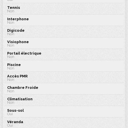
Tennis
Non
Interphone
Non
Digicode
Non
Visiophone
Non
Portail électrique
Non
Piscine
Non
Accès PMR
Non
Chambre Froide
Non
Climatisation
Non
Sous-sol
Oui
Véranda
Oui