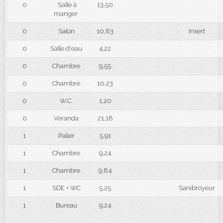
0
Salle à
13,50
manger
0
Salon
10,83
Insert
0
Salle d'eau
4,22
0
Chambre
9,55
0
Chambre
10,23
0
W.C.
1,20
0
Véranda
21,18
1
Palier
5,91
1
Chambre
9,24
1
Chambre
9,84
1
SDE + WC
5,25
Sanibroyeur
1
Bureau
9,24