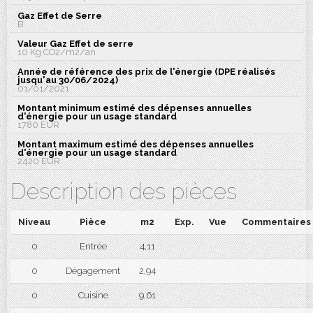
Gaz Effet de Serre
B
Valeur Gaz Effet de serre
10 Kg CO2/m2/an
Année de référence des prix de l'énergie (DPE réalisés
jusqu'au 30/06/2024)
01/01/2021
Montant minimum estimé des dépenses annuelles
d'énergie pour un usage standard
1780 EUR
Montant maximum estimé des dépenses annuelles
d'énergie pour un usage standard
2420 EUR
Description des pièces
Niveau
Pièce
m2
Exp.
Vue
Commentaires
0
Entrée
4,11
0
Dégagement
2,94
0
Cuisine
9,61