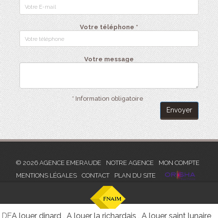
Votre téléphone *
Votre message
* Information obligatoire
Envoyer
© 2026 AGENCE EMERAUDE
NOTRE AGENCE
MON COMPTE
MENTIONS LÉGALES
CONTACT
PLAN DU SITE
r dinard
,
A louer la richardais
,
A louer saint lunaire
,
A louer pl