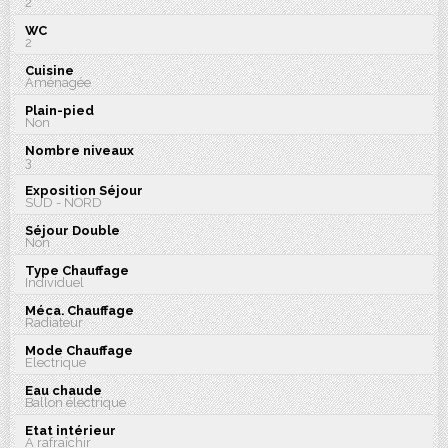
2
WC
2
Cuisine
Aménagée
Plain-pied
Non
Nombre niveaux
3
Exposition Séjour
SUD - NORD
Séjour Double
Non
Type Chauffage
Individuel
Méca. Chauffage
Radiateur
Mode Chauffage
Electrique
Eau chaude
Ballon électrique
Etat intérieur
A rafraîchir