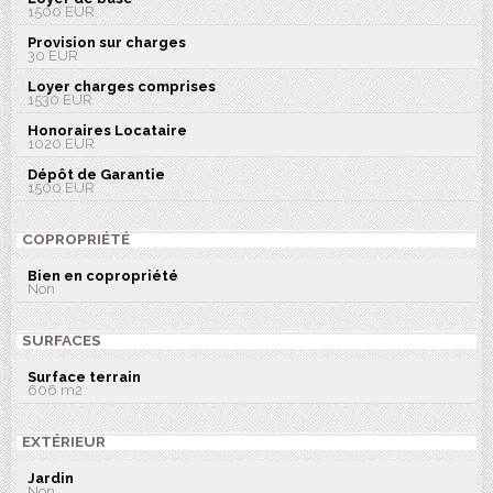
1500 EUR
Provision sur charges
30 EUR
Loyer charges comprises
1530 EUR
Honoraires Locataire
1020 EUR
Dépôt de Garantie
1500 EUR
COPROPRIÉTÉ
Bien en copropriété
Non
SURFACES
Surface terrain
606 m2
EXTÉRIEUR
Jardin
Non