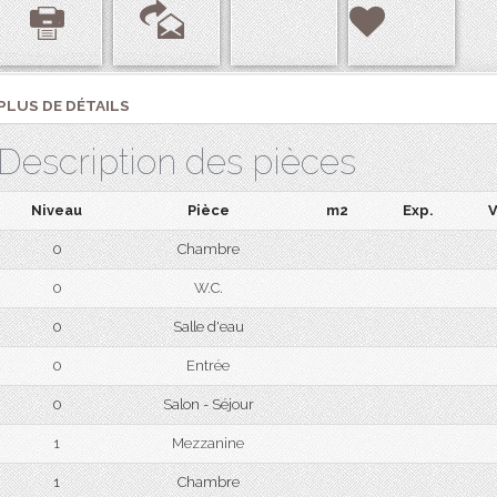
PLUS DE DÉTAILS
Description des pièces
Niveau
Pièce
m2
Exp.
V
0
Chambre
0
W.C.
0
Salle d'eau
0
Entrée
0
Salon - Séjour
1
Mezzanine
1
Chambre