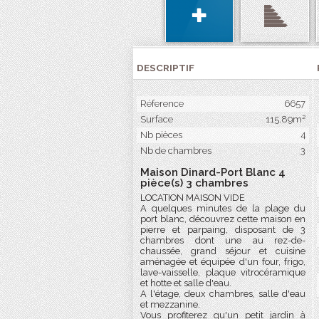
DESCRIPTIF
Réference
6657
Surface
115.89m²
Nb pièces
4
Nb de chambres
3
Maison Dinard-Port Blanc 4
pièce(s) 3 chambres
LOCATION MAISON VIDE
A quelques minutes de la plage du
port blanc, découvrez cette maison en
pierre et parpaing, disposant de 3
chambres dont une au rez-de-
chaussée, grand séjour et cuisine
aménagée et équipée d'un four, frigo,
lave-vaisselle, plaque vitrocéramique
et hotte et salle d'eau.
A l'étage, deux chambres, salle d'eau
et mezzanine.
Vous profiterez qu'un petit jardin à