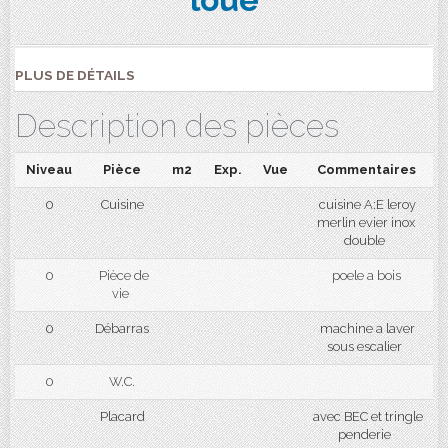
PLUS DE DÉTAILS
Description des pièces
Niveau
Pièce
m2
Exp.
Vue
Commentaires
0
Cuisine
cuisine A:E leroy
merlin evier inox
double
0
Pièce de
poele a bois
vie
0
Débarras
machine a laver
sous escalier
0
W.C.
Placard
avec BEC et tringle
penderie