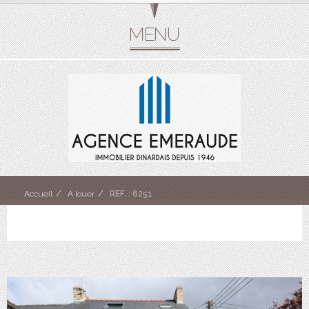
Accueil
A louer
REF. : 6251