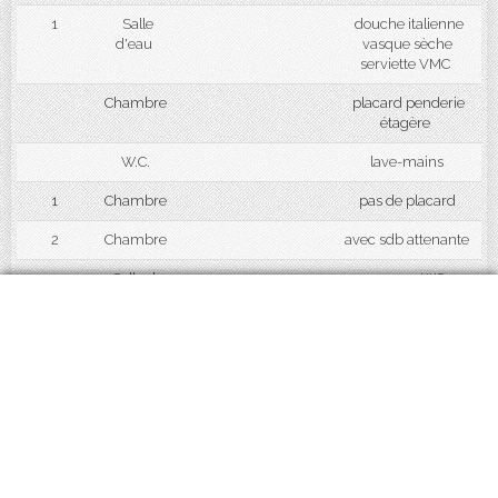
1
Salle
douche italienne
d'eau
vasque sèche
serviette VMC
Chambre
placard penderie
étagère
W.C.
lave-mains
1
Chambre
pas de placard
2
Chambre
avec sdb attenante
Salle de
vasque WC,
bains
baignoire, placars
sous rampants
Débarras