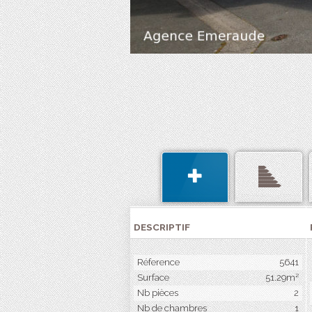
DESCRIPTIF
Réference
5641
Surface
51.29m²
Nb pièces
2
Nb de chambres
1