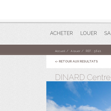
ACHETER
LOUER
SA
Accueil
A louer
REF. : 5641
<- RETOUR AUX RESULTATS
DINARD Centre A