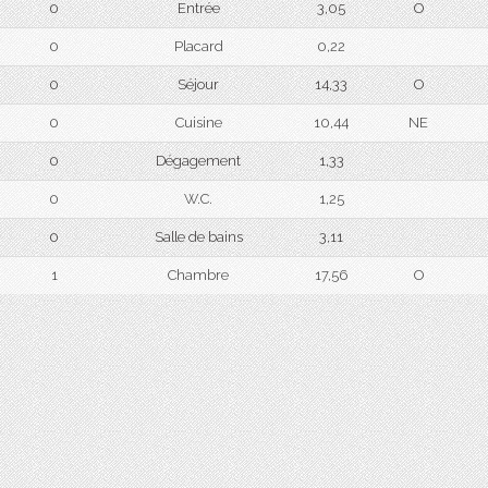
0
Entrée
3,05
O
0
Placard
0,22
0
Séjour
14,33
O
0
Cuisine
10,44
NE
0
Dégagement
1,33
0
W.C.
1,25
0
Salle de bains
3,11
1
Chambre
17,56
O