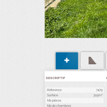
DESCRIPTIF
Réference
7479
Surface
315m²
Nb pièces
Nb de chambres