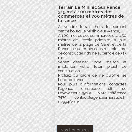
Terrain Le Minihic Sur Rance
315 m² à 100 mètres des
commerces et 700 mètres de
la rance
A vendre terrain hors lotissement
centre bourg Le Minihic-sur-Rance,.
A 100 mètres des commerces et à 450
mètres de l'école primaire, à 700
mètres de la plage de Garel et de la
Rance, beau terrain constructible libre
de constructeur d'une superficie de 315
m².
Venez dessiner votre maison et
implanter votre futur projet de
construction.
Profitez du cadre de vie qu'offre les
bords de rance.
Pour plus d'informations, contactez
l'agence emeraude 48 rue
Levavasseur 35800 DINARD référence
7479, contact@agenceemeraude.fr,
0299461101.
Nos honoraires