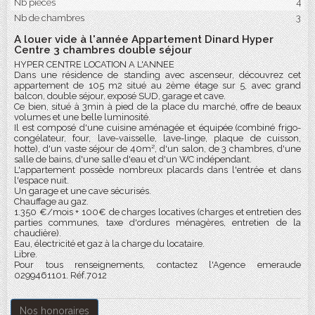
Nb pièces
4
Nb de chambres
3
A louer vide à l'année Appartement Dinard Hyper
Centre 3 chambres double séjour
HYPER CENTRE LOCATION A L'ANNEE
Dans une résidence de standing avec ascenseur, découvrez cet
appartement de 105 m2 situé au 2ème étage sur 5, avec grand
balcon, double séjour, exposé SUD, garage et cave.
Ce bien, situé à 3min à pied de la place du marché, offre de beaux
volumes et une belle luminosité.
Il est composé d'une cuisine aménagée et équipée (combiné frigo-
congélateur, four, lave-vaisselle, lave-linge, plaque de cuisson,
hotte), d'un vaste séjour de 40m², d'un salon, de 3 chambres, d'une
salle de bains, d'une salle d'eau et d'un WC indépendant.
L'appartement possède nombreux placards dans l'entrée et dans
l'espace nuit.
Un garage et une cave sécurisés.
Chauffage au gaz.
1.350 €/mois + 100€ de charges locatives (charges et entretien des
parties communes, taxe d'ordures ménagères, entretien de la
chaudière).
Eau, électricité et gaz à la charge du locataire.
Libre.
Pour tous renseignements, contactez l'Agence emeraude
0299461101. Réf.7012
Nos honoraires