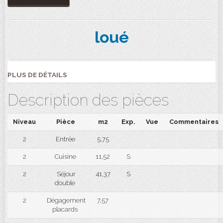
loué
PLUS DE DÉTAILS
Description des pièces
Niveau
Pièce
m2
Exp.
Vue
Commentaires
2
Entrée
5,75
2
Cuisine
11,52
S
2
Séjour
41,37
S
double
2
Dégagement
7,57
placards