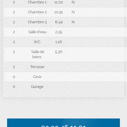
2
Chambre 1
11,02
N
2
Chambre 2
10,91
N
2
Chambre 3
8,54
N
2
Salle d'eau
2,55
2
W.C.
1,16
2
Salle de
5,36
bains
2
Terrasse
0
Cave
0
Garage