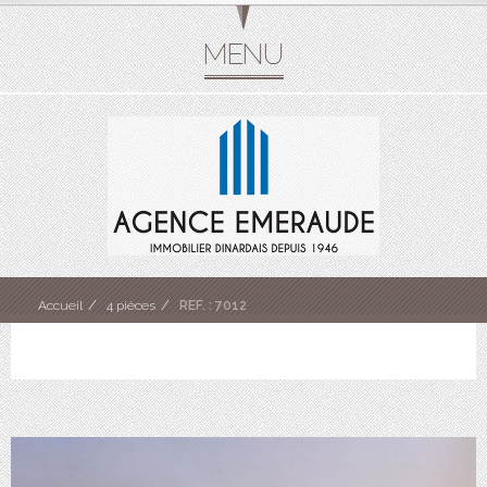
Accueil
4 pièces
REF. : 7012