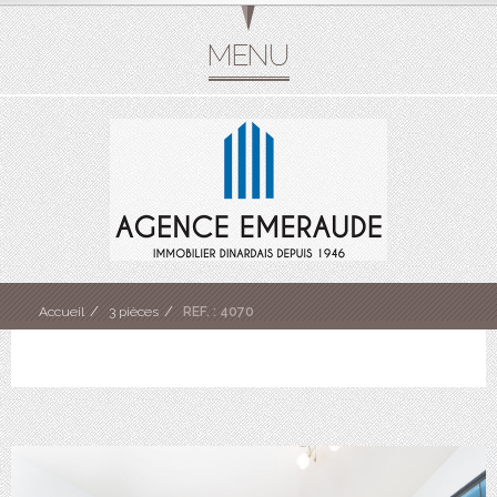
Accueil
3 pièces
REF. : 4070