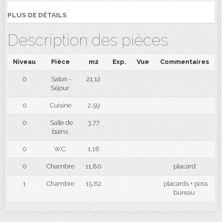
PLUS DE DÉTAILS
Description des pièces
Niveau
Pièce
m2
Exp.
Vue
Commentaires
0
Salon -
21,12
Séjour
0
Cuisine
2,59
0
Salle de
3,77
bains
0
W.C.
1,18
0
Chambre
11,80
placard
1
Chambre
15,82
placards + poss
bureau