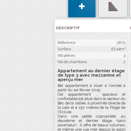
DESCRIPTIF
Réference
3875
Surface
67.44m²
Nb pièces
3
Nb de chambres
2
Appartement au dernier étage
de type 3 avec mezzanine et
aperçu mer
Bel appartement à louer à l'année à
partir du 1er février 2019
Cet appartement , spacieux et
confortable est situé dans le secteur du
Bec de la Vallée, à proximité directe de
la cale et à 150 mètres de la Plage de
l'Ecluse.
Dans une petite copropriété, au
deuxième et dernier étage, (sans
ascenseur) , il offre de beaux volumes,
et même une vue mer depuis le salon