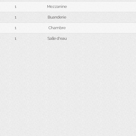
1
Mezzanine
1
Buanderie
1
Chambre
1
Salle d'eau