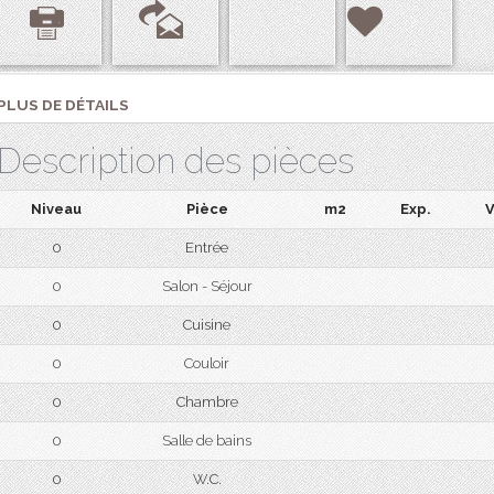
PLUS DE DÉTAILS
Description des pièces
Niveau
Pièce
m2
Exp.
V
0
Entrée
0
Salon - Séjour
0
Cuisine
0
Couloir
0
Chambre
0
Salle de bains
0
W.C.