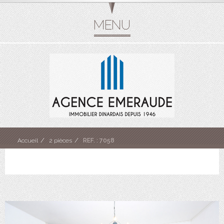
Accueil
2 pièces
REF. : 7058