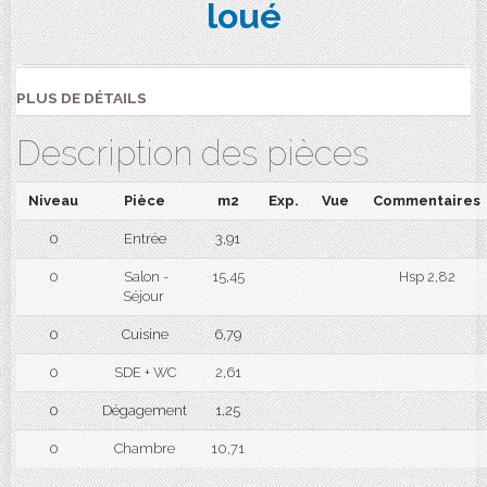
loué
PLUS DE DÉTAILS
Description des pièces
Niveau
Pièce
m2
Exp.
Vue
Commentaires
0
Entrée
3,91
0
Salon -
15,45
Hsp 2,82
Séjour
0
Cuisine
6,79
0
SDE + WC
2,61
0
Dégagement
1,25
0
Chambre
10,71