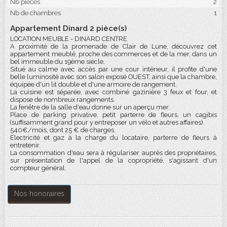
Nb pièces
2
Nb de chambres
1
Appartement Dinard 2 pièce(s)
LOCATION MEUBLE - DINARD CENTRE
A proximité de la promenade de Clair de Lune, découvrez cet
appartement meublé, proche des commerces et de la mer, dans un
bel immeuble du 19ème siècle.
Situé au calme avec accès par une cour intérieur, il profite d'une
belle luminosité avec son salon exposé OUEST, ainsi que la chambre,
équipée d'un lit double et d'une armoire de rangement.
La cuisine est séparée, avec combiné gazinière 3 feux et four, et
dispose de nombreux rangements.
La fenêtre de la salle d'eau donne sur un aperçu mer.
Place de parking privative, petit parterre de fleurs, un cagibis
(suffisamment grand pour y entreposer un vélo et autres affaires).
540€/mois, dont 25 € de charges.
Electricité et gaz à la charge du locataire, parterre de fleurs à
entretenir.
La consommation d'eau sera à régulariser auprès des propriétaires,
sur présentation de l'appel de la copropriété, s'agissant d'un
compteur général.
Nos honoraires