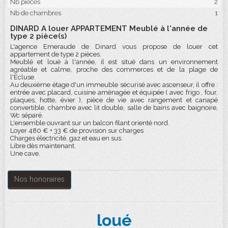
Nb pièces
2
Nb de chambres
1
DINARD A louer APPARTEMENT Meublé à l'année de
type 2 pièce(s)
L'agence Emeraude de Dinard vous propose de louer cet
appartement de type 2 pièces.
Meublé et loué à l'année, il est situé dans un environnement
agréable et calme, proche des commerces et de la plage de
l'Ecluse.
Au deuxième étage d'un immeuble sécurisé avec ascenseur, il offre :
entrée avec placard, cuisine aménagée et équipée ( avec frigo , four,
plaques, hotte, évier ), pièce de vie avec rangement et canapé
convertible, chambre avec lit double, salle de bains avec baignoire,
Wc séparé.
L'ensemble ouvrant sur un balcon filant orienté nord.
Loyer 480 € + 33 € de provision sur charges
Charges électricité, gaz et eau en sus.
Libre dès maintenant.
Une cave.
Nos honoraires
loué