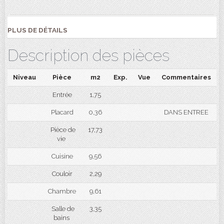
PLUS DE DÉTAILS
Description des pièces
Niveau
Pièce
m2
Exp.
Vue
Commentaires
Entrée
1,75
Placard
0,36
DANS ENTREE
Pièce de
17,73
vie
Cuisine
9,56
Couloir
2,29
Chambre
9,61
Salle de
3,35
bains