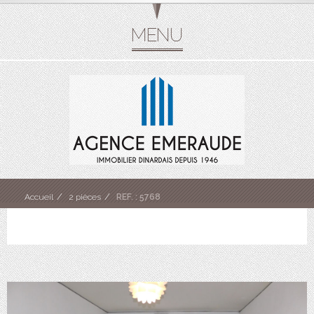
Accueil
2 pièces
REF. : 5768