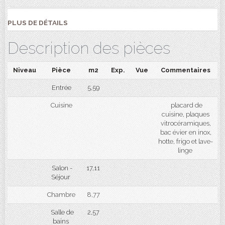
PLUS DE DÉTAILS
Description des pièces
Niveau
Pièce
m2
Exp.
Vue
Commentaires
Entrée
5,59
Cuisine
placard de
cuisine, plaques
vitrocéramiques,
bac évier en inox,
hotte, frigo et lave-
linge
Salon -
17,11
Séjour
Chambre
8,77
Salle de
2,57
bains