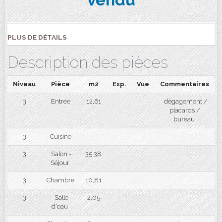
PLUS DE DÉTAILS
Description des pièces
Niveau
Pièce
m2
Exp.
Vue
Commentaires
3
Entrée
12,61
dégagement /
placards /
bureau
3
Cuisine
3
Salon -
35,38
Séjour
3
Chambre
10,81
3
Salle
2,05
d'eau