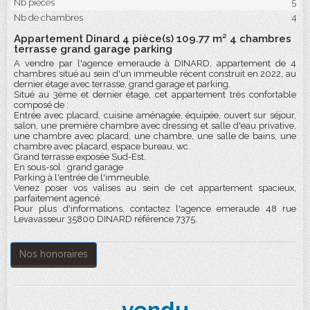
Nb pièces
5
Nb de chambres
4
Appartement Dinard 4 pièce(s) 109.77 m² 4 chambres
terrasse grand garage parking
A vendre par l'agence emeraude à DINARD, appartement de 4
chambres situé au sein d'un immeuble récent construit en 2022, au
dernier étage avec terrasse, grand garage et parking.
Situé au 3ème et dernier étage, cet appartement très confortable
composé de :
Entrée avec placard, cuisine aménagée, équipée, ouvert sur séjour,
salon, une première chambre avec dressing et salle d'eau privative,
une chambre avec placard, une chambre, une salle de bains, une
chambre avec placard, espace bureau, wc.
Grand terrasse exposée Sud-Est.
En sous-sol : grand garage
Parking à l'entrée de l'immeuble.
Venez poser vos valises au sein de cet appartement spacieux,
parfaitement agencé.
Pour plus d'informations, contactez l'agence emeraude 48 rue
Levavasseur 35800 DINARD référence 7375.
Nos honoraires
vendu