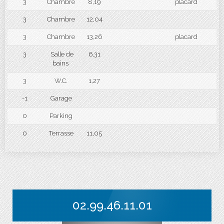
3
Chambre
8,19
placard
3
Chambre
12,04
3
Chambre
13,26
placard
3
Salle de
6,31
bains
3
W.C.
1,27
-1
Garage
0
Parking
0
Terrasse
11,05
02.99.46.11.01