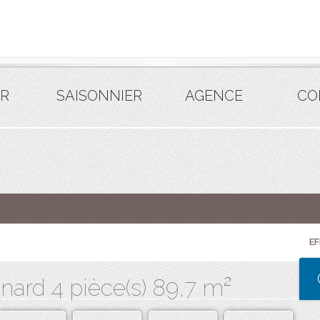
R
SAISONNIER
AGENCE
CO
E
ard 4 pièce(s) 89,7 m²