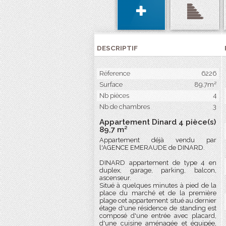
DESCRIPTIF
Réference
6226
Surface
89.7m²
Nb pièces
4
Nb de chambres
3
Appartement Dinard 4 pièce(s)
89,7 m²
Appartement déjà vendu par
l'AGENCE EMERAUDE de DINARD.
DINARD appartement de type 4 en
duplex, garage, parking, balcon,
ascenseur.
Situé à quelques minutes à pied de la
place du marché et de la première
plage cet appartement situé au dernier
étage d'une résidence de standing est
composé d'une entrée avec placard,
d'une cuisine aménagée et équipée,