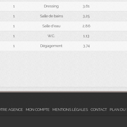
1
Dressing
3,61
1
Salle de bains
3,25
1
Salle d'eau
2,86
1
W.C.
1,13
1
Dégagement
3,74
TRE AGENCE
MON COMPTE
MENTIONS LÉGALES
CONTACT
PLAN DU 