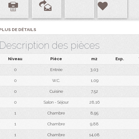
PLUS DE DÉTAILS
Description des pièces
Niveau
Pièce
m2
Exp.
0
Entrée
3,03
0
W.C.
1,09
0
Cuisine
7,52
0
Salon - Séjour
28,16
1
Chambre
8,95
1
Chambre
9,88
1
Chambre
14,08