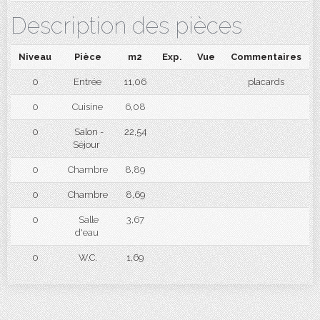
Description des pièces
Niveau
Pièce
m2
Exp.
Vue
Commentaires
0
Entrée
11,06
placards
0
Cuisine
6,08
0
Salon -
22,54
Séjour
0
Chambre
8,89
0
Chambre
8,69
0
Salle
3,67
d'eau
0
W.C.
1,69