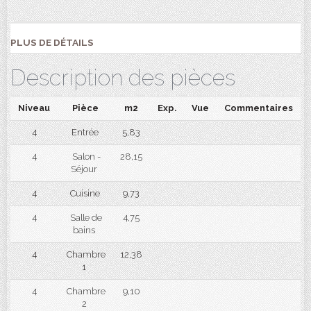
PLUS DE DÉTAILS
Description des pièces
Niveau
Pièce
m2
Exp.
Vue
Commentaires
4
Entrée
5,83
4
Salon -
28,15
Séjour
4
Cuisine
9,73
4
Salle de
4,75
bains
4
Chambre
12,38
1
4
Chambre
9,10
2