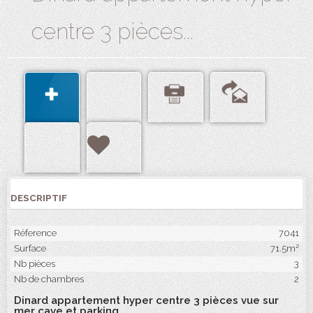
centre 3 pièces...
DESCRIPTIF
Réference
7041
Surface
71.5m²
Nb pièces
3
Nb de chambres
2
Dinard appartement hyper centre 3 pièces vue sur
mer cave et parking