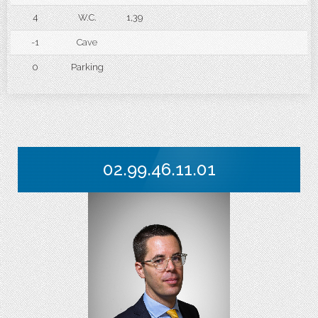
4
W.C.
1,39
-1
Cave
0
Parking
02.99.46.11.01