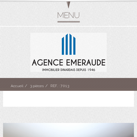
Accueil
3 pièces
REF. : 7013