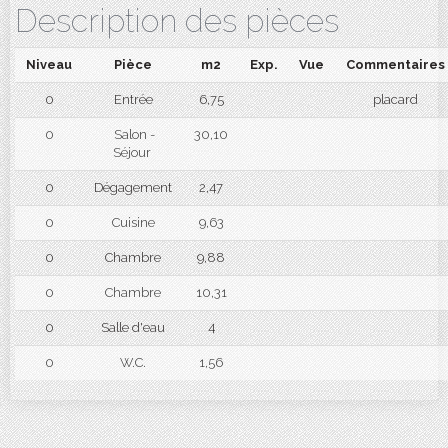
Description des pièces
Niveau
Pièce
m2
Exp.
Vue
Commentaires
0
Entrée
6,75
placard
0
Salon -
30,10
Séjour
0
Dégagement
2,47
0
Cuisine
9,63
0
Chambre
9,88
0
Chambre
10,31
0
Salle d'eau
4
0
W.C.
1,56